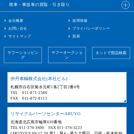
廃車・事故車の
買取・引き取り
会社概要
採用情報
お問い合せ
プライバシーポリシー
サイトマップ
貿易
ヤフーショッピン
ヤフーオークショ
ネットで部品検索
グ
ン
伊丹車輌株式会社(本社ビル)
札幌市白石区菊水元町1条2丁目2番6号
TEL 011-871-2580
FAX 011-872-8111
リサイクルパーツセンターARUYO
北海道北広島市輪厚630番地
TEL 011-376-3600 FAX 011-376-3223
[ARUYO] 9:00-17:30 第2・第4・第５土曜日、日祝・年末年始