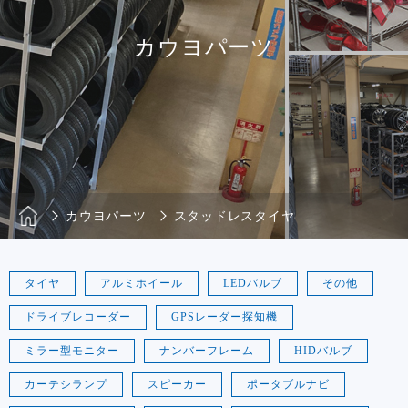
カウヨパーツ
カウヨパーツ
スタッドレスタイヤ
タイヤ
アルミホイール
LEDバルブ
その他
ドライブレコーダー
GPSレーダー探知機
ミラー型モニター
ナンバーフレーム
HIDバルブ
カーテシランプ
スピーカー
ポータブルナビ