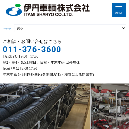
MENU
Language
ご相談・お問い合せはこちら
011-376-3600
[ ARUYO ] 9:00 - 17:30
第2・第4・第5土曜日、日祝・年末年始 以外無休
[ecoひろば] 9:00-17:30
年末年始 1~3月以外無休(冬期間:変動・積雪による閉館有)