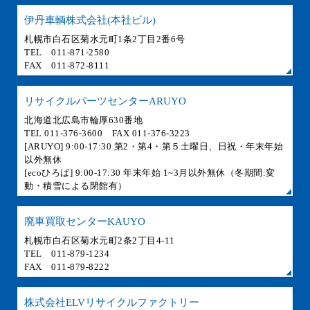
伊丹車輌株式会社(本社ビル)
札幌市白石区菊水元町1条2丁目2番6号
TEL 011-871-2580
FAX 011-872-8111
リサイクルパーツセンターARUYO
北海道北広島市輪厚630番地
TEL 011-376-3600 FAX 011-376-3223
[ARUYO] 9:00-17:30 第2・第4・第５土曜日、日祝・年末年始
以外無休
[ecoひろば] 9:00-17:30 年末年始 1~3月以外無休（冬期間:変
動・積雪による閉館有）
廃車買取センターKAUYO
札幌市白石区菊水元町2条2丁目4-11
TEL 011-879-1234
FAX 011-879-8222
株式会社ELVリサイクルファクトリー