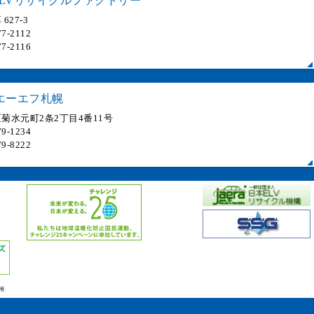
LVリサイクルファクトリー
627-3
7-2112
7-2116
エーエフ札幌
菊水元町2条2丁目4番11号
9-1234
9-8222