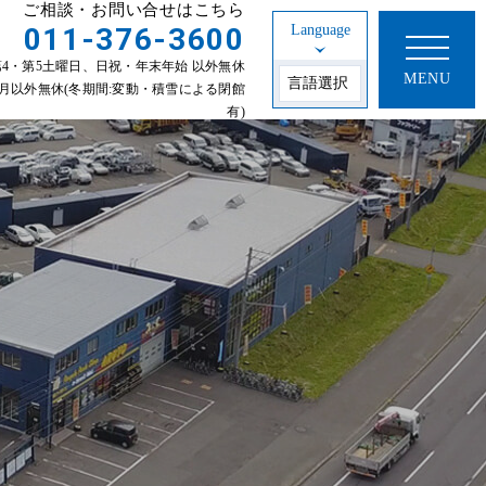
ご相談・お問い合せはこちら
011-376-3600
Language
30 第2・第4・第5土曜日、日祝・年末年始 以外無休
MENU
年始 1~3月以外無休(冬期間:変動・積雪による閉館
有)