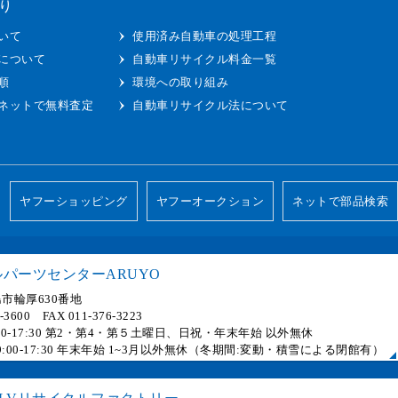
り
いて
使用済み自動車の処理工程
について
自動車リサイクル料金一覧
順
環境への取り組み
ネットで無料査定
自動車リサイクル法について
ヤフーショッピング
ヤフーオークション
ネットで部品検索
パーツセンターARUYO
市輪厚630番地
6-3600 FAX 011-376-3223
 9:00-17:30 第2・第4・第５土曜日、日祝・年末年始 以外無休
] 9:00-17:30 年末年始 1~3月以外無休（冬期間:変動・積雪による閉館有）