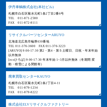
伊丹車輌株式会社(本社ビル)
札幌市白石区菊水元町1条2丁目2番6号
TEL 011-871-2580
FAX 011-872-8111
リサイクルパーツセンターARUYO
北海道北広島市輪厚630番地
TEL 011-376-3600 FAX 011-376-3223
[ARUYO] 9:00-17:30 第2・第4・第５土曜日、日祝・年末年始
以外無休
[ecoひろば] 9:00-17:30 年末年始 1~3月以外無休（冬期間:変
動・積雪による閉館有）
廃車買取センターKAUYO
札幌市白石区菊水元町2条2丁目4-11
TEL 011-879-1234
FAX 011-879-8222
株式会社ELVリサイクルファクトリー