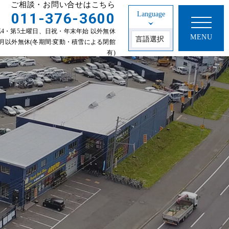
ご相談・お問い合せはこちら
011-376-3600
Language
30 第2・第4・第5土曜日、日祝・年末年始 以外無休
MENU
年始 1~3月以外無休(冬期間:変動・積雪による閉館
有)