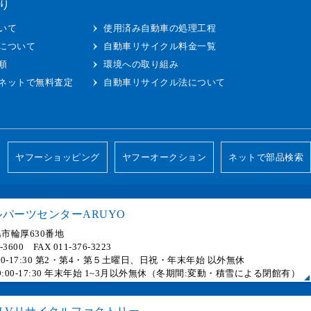
り
いて
使用済み自動車の処理工程
について
自動車リサイクル料金一覧
順
環境への取り組み
ネットで無料査定
自動車リサイクル法について
ヤフーショッピング
ヤフーオークション
ネットで部品検索
パーツセンターARUYO
市輪厚630番地
6-3600 FAX 011-376-3223
 9:00-17:30 第2・第4・第５土曜日、日祝・年末年始 以外無休
] 9:00-17:30 年末年始 1~3月以外無休（冬期間:変動・積雪による閉館有）