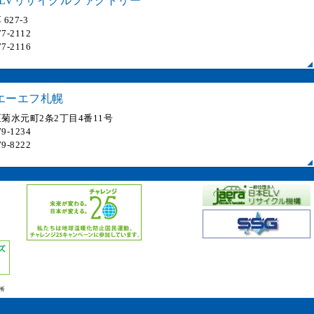
LVリサイクルファクトリー
627-3
7-2112
7-2116
エーエフ札幌
菊水元町2条2丁目4番11号
9-1234
9-8222