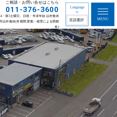
ご相談・お問い合せはこちら
011-376-3600
Language
30 第2・第4・第5土曜日、日祝・年末年始 以外無休
MENU
年始 1~3月以外無休(冬期間:変動・積雪による閉館
有)