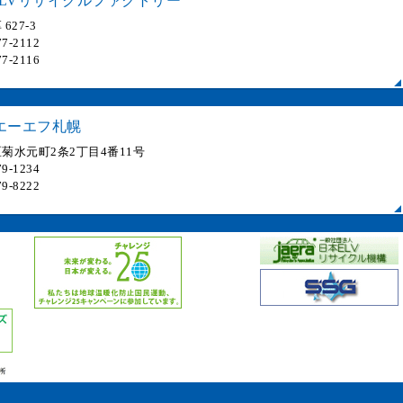
LVリサイクルファクトリー
627-3
7-2112
7-2116
エーエフ札幌
菊水元町2条2丁目4番11号
9-1234
9-8222