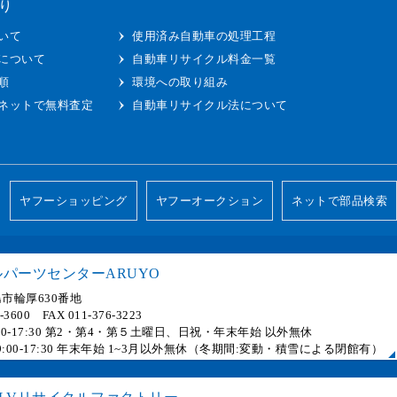
り
いて
使用済み自動車の処理工程
について
自動車リサイクル料金一覧
順
環境への取り組み
ネットで無料査定
自動車リサイクル法について
ヤフーショッピング
ヤフーオークション
ネットで部品検索
パーツセンターARUYO
市輪厚630番地
6-3600 FAX 011-376-3223
 9:00-17:30 第2・第4・第５土曜日、日祝・年末年始 以外無休
] 9:00-17:30 年末年始 1~3月以外無休（冬期間:変動・積雪による閉館有）