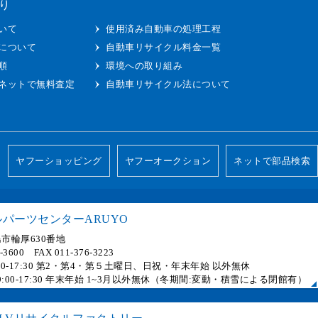
り
いて
使用済み自動車の処理工程
について
自動車リサイクル料金一覧
順
環境への取り組み
ネットで無料査定
自動車リサイクル法について
ヤフーショッピング
ヤフーオークション
ネットで部品検索
パーツセンターARUYO
市輪厚630番地
6-3600 FAX 011-376-3223
 9:00-17:30 第2・第4・第５土曜日、日祝・年末年始 以外無休
] 9:00-17:30 年末年始 1~3月以外無休（冬期間:変動・積雪による閉館有）