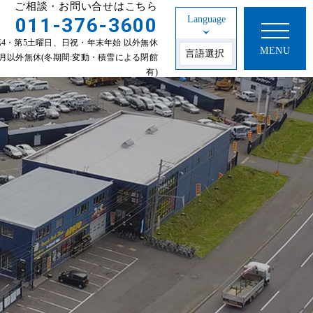
ご相談・お問い合せはこちら
011-376-3600
Language
30 第2・第4・第5土曜日、日祝・年末年始 以外無休
MENU
年始 1~3月以外無休(冬期間:変動・積雪による閉館
有)