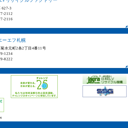
LVリサイクルファクトリー
627-3
7-2112
7-2116
エーエフ札幌
菊水元町2条2丁目4番11号
9-1234
9-8222