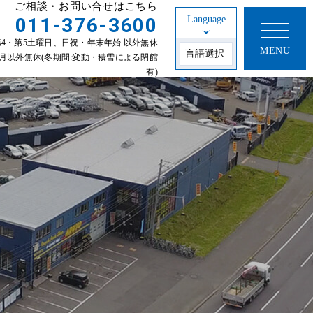
ご相談・お問い合せはこちら
011-376-3600
Language
30 第2・第4・第5土曜日、日祝・年末年始 以外無休
MENU
年始 1~3月以外無休(冬期間:変動・積雪による閉館
有)