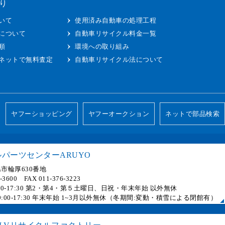
り
いて
使用済み自動車の処理工程
について
自動車リサイクル料金一覧
順
環境への取り組み
ネットで無料査定
自動車リサイクル法について
ヤフーショッピング
ヤフーオークション
ネットで部品検索
パーツセンターARUYO
市輪厚630番地
6-3600 FAX 011-376-3223
 9:00-17:30 第2・第4・第５土曜日、日祝・年末年始 以外無休
] 9:00-17:30 年末年始 1~3月以外無休（冬期間:変動・積雪による閉館有）