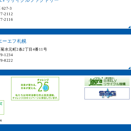
LVリサイクルファクトリー
627-3
7-2112
7-2116
エーエフ札幌
菊水元町2条2丁目4番11号
9-1234
9-8222