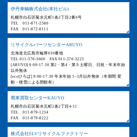
伊丹車輌株式会社(本社ビル)
札幌市白石区菊水元町1条2丁目2番6号
TEL 011-871-2580
FAX 011-872-8111
リサイクルパーツセンターARUYO
北海道北広島市輪厚630番地
TEL 011-376-3600 FAX 011-376-3223
[ARUYO] 9:00-17:30 第2・第4・第５土曜日、日祝・年末年始
以外無休
[ecoひろば] 9:00-17:30 年末年始 1~3月以外無休（冬期間:変
動・積雪による閉館有）
廃車買取センターKAUYO
札幌市白石区菊水元町2条2丁目4-11
TEL 011-879-1234
FAX 011-879-8222
株式会社ELVリサイクルファクトリー