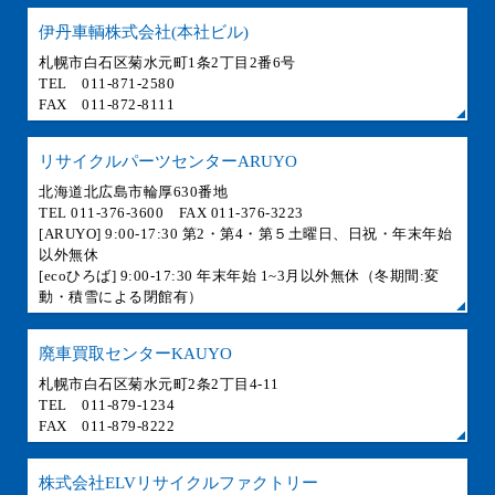
伊丹車輌株式会社(本社ビル)
札幌市白石区菊水元町1条2丁目2番6号
TEL 011-871-2580
FAX 011-872-8111
リサイクルパーツセンターARUYO
北海道北広島市輪厚630番地
TEL 011-376-3600 FAX 011-376-3223
[ARUYO] 9:00-17:30 第2・第4・第５土曜日、日祝・年末年始
以外無休
[ecoひろば] 9:00-17:30 年末年始 1~3月以外無休（冬期間:変
動・積雪による閉館有）
廃車買取センターKAUYO
札幌市白石区菊水元町2条2丁目4-11
TEL 011-879-1234
FAX 011-879-8222
株式会社ELVリサイクルファクトリー