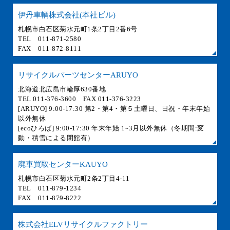
伊丹車輌株式会社(本社ビル)
札幌市白石区菊水元町1条2丁目2番6号
TEL 011-871-2580
FAX 011-872-8111
リサイクルパーツセンターARUYO
北海道北広島市輪厚630番地
TEL 011-376-3600 FAX 011-376-3223
[ARUYO] 9:00-17:30 第2・第4・第５土曜日、日祝・年末年始
以外無休
[ecoひろば] 9:00-17:30 年末年始 1~3月以外無休（冬期間:変
動・積雪による閉館有）
廃車買取センターKAUYO
札幌市白石区菊水元町2条2丁目4-11
TEL 011-879-1234
FAX 011-879-8222
株式会社ELVリサイクルファクトリー