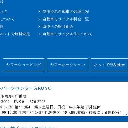
り
いて
使用済み自動車の処理工程
について
自動車リサイクル料金一覧
順
環境への取り組み
ネットで無料査定
自動車リサイクル法について
ヤフーショッピング
ヤフーオークション
ネットで部品検索
パーツセンターARUYO
市輪厚630番地
6-3600 FAX 011-376-3223
 9:00-17:30 第2・第4・第５土曜日、日祝・年末年始 以外無休
] 9:00-17:30 年末年始 1~3月以外無休（冬期間:変動・積雪による閉館有）