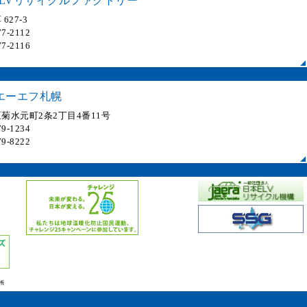
LVリサイクルファクトリー
627-3
7-2112
7-2116
エーエフ札幌
菊水元町2条2丁目4番11号
9-1234
9-8222