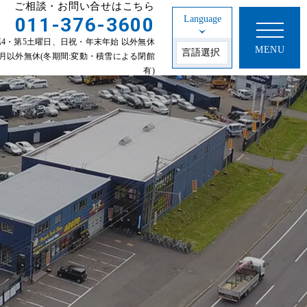
ご相談・お問い合せはこちら
011-376-3600
Language
30 第2・第4・第5土曜日、日祝・年末年始 以外無休
MENU
年始 1~3月以外無休(冬期間:変動・積雪による閉館
有)