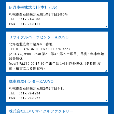
伊丹車輌株式会社(本社ビル)
札幌市白石区菊水元町1条2丁目2番6号
TEL 011-871-2580
FAX 011-872-8111
リサイクルパーツセンターARUYO
北海道北広島市輪厚630番地
TEL 011-376-3600 FAX 011-376-3223
[ARUYO] 9:00-17:30 第2・第4・第５土曜日、日祝・年末年始
以外無休
[ecoひろば] 9:00-17:30 年末年始 1~3月以外無休（冬期間:変
動・積雪による閉館有）
廃車買取センターKAUYO
札幌市白石区菊水元町2条2丁目4-11
TEL 011-879-1234
FAX 011-879-8222
株式会社ELVリサイクルファクトリー