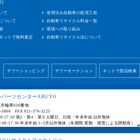
り
いて
使用済み自動車の処理工程
について
自動車リサイクル料金一覧
順
環境への取り組み
ネットで無料査定
自動車リサイクル法について
ヤフーショッピング
ヤフーオークション
ネットで部品検索
パーツセンターARUYO
市輪厚630番地
6-3600 FAX 011-376-3223
 9:00-17:30 第2・第4・第５土曜日、日祝・年末年始 以外無休
] 9:00-17:30 年末年始 1~3月以外無休（冬期間:変動・積雪による閉館有）