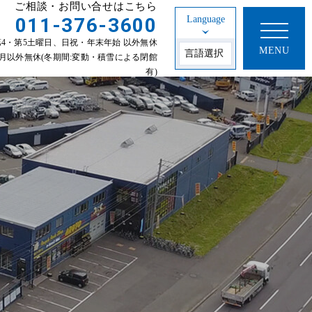
ご相談・お問い合せはこちら
011-376-3600
Language
30 第2・第4・第5土曜日、日祝・年末年始 以外無休
MENU
年始 1~3月以外無休(冬期間:変動・積雪による閉館
有)