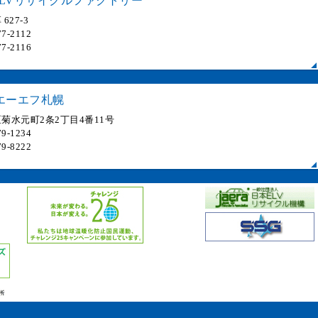
LVリサイクルファクトリー
627-3
7-2112
7-2116
エーエフ札幌
菊水元町2条2丁目4番11号
9-1234
9-8222