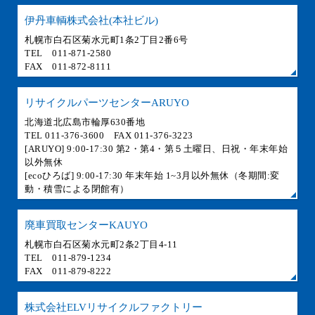
伊丹車輌株式会社(本社ビル)
札幌市白石区菊水元町1条2丁目2番6号
TEL 011-871-2580
FAX 011-872-8111
リサイクルパーツセンターARUYO
北海道北広島市輪厚630番地
TEL 011-376-3600 FAX 011-376-3223
[ARUYO] 9:00-17:30 第2・第4・第５土曜日、日祝・年末年始
以外無休
[ecoひろば] 9:00-17:30 年末年始 1~3月以外無休（冬期間:変
動・積雪による閉館有）
廃車買取センターKAUYO
札幌市白石区菊水元町2条2丁目4-11
TEL 011-879-1234
FAX 011-879-8222
株式会社ELVリサイクルファクトリー