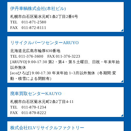
伊丹車輌株式会社(本社ビル)
札幌市白石区菊水元町1条2丁目2番6号
TEL 011-871-2580
FAX 011-872-8111
リサイクルパーツセンターARUYO
北海道北広島市輪厚630番地
TEL 011-376-3600 FAX 011-376-3223
[ARUYO] 9:00-17:30 第2・第4・第５土曜日、日祝・年末年始
以外無休
[ecoひろば] 9:00-17:30 年末年始 1~3月以外無休（冬期間:変
動・積雪による閉館有）
廃車買取センターKAUYO
札幌市白石区菊水元町2条2丁目4-11
TEL 011-879-1234
FAX 011-879-8222
株式会社ELVリサイクルファクトリー