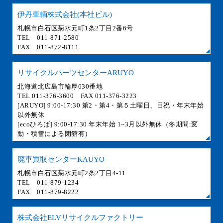
伊丹車輌株式会社(本社ビル)
札幌市白石区菊水元町1条2丁目2番6号
TEL 011-871-2580
FAX 011-872-8111
リサイクルパーツセンターARUYO
北海道北広島市輪厚630番地
TEL 011-376-3600 FAX 011-376-3223
[ARUYO] 9:00-17:30 第2・第4・第５土曜日、日祝・年末年始
以外無休
[ecoひろば] 9:00-17:30 年末年始 1~3月以外無休（冬期間:変
動・積雪による閉館有）
廃車買取センターKAUYO
札幌市白石区菊水元町2条2丁目4-11
TEL 011-879-1234
FAX 011-879-8222
株式会社ELVリサイクルファクトリー